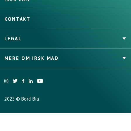
Varför välja Irland?
KONTAKT
Kontakta ditt lokala kontor
LEGAL
Cookies Policy
MERE OM IRSK MAD
Privacy Policy
Trade Website
Bord Bia Website
Origin Green
2023 © Bord Bia